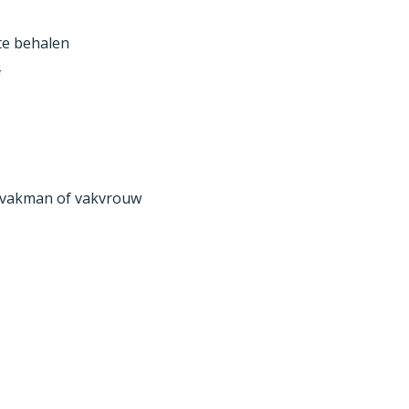
te behalen
f
en vakman of vakvrouw