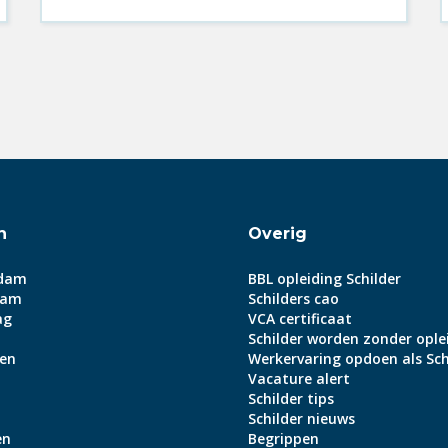
n
Overig
dam
BBL opleiding Schilder
dam
Schilders cao
ag
VCA certificaat
Schilder worden zonder ople
en
Werkervaring opdoen als Sch
Vacature alert
Schilder tips
Schilder nieuws
en
Begrippen