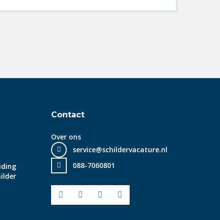
Contact
Over ons
service@schildervacature.nl
088-7060801
iding
ilder
Facebook
Youtube
LinkedIn
Instagram