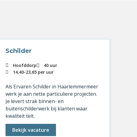
Schilder
Sc
Hoofddorp
40 uur
14,40
-
23,65
per uur
Als 
Als Ervaren Schilder in Haarlemmermeer
ren
werk je aan nette particuliere projecten.
werk
Je levert strak binnen- en
afw
buitenschilderwerk bij klanten waar
verd
kwaliteit telt.
Bekijk vacature