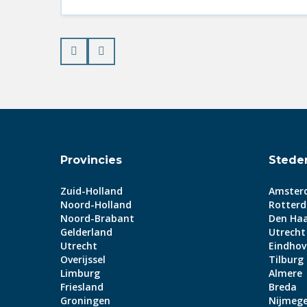
Prev
Next
Provincies
Stede
Zuid-Holland
Amster
Noord-Holland
Rotter
Noord-Brabant
Den Ha
Gelderland
Utrecht
Utrecht
Eindhov
Overijssel
Tilburg
Limburg
Almere
Friesland
Breda
Groningen
Nijmeg