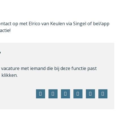
ontact op met Elrico van Keulen via Singel of bel/app
ctie!
?
e vacature met iemand die bij deze functie past
klikken.
Facebook
Twitter
LinkedIn
Pinterest
WhatsApp
E-
mail