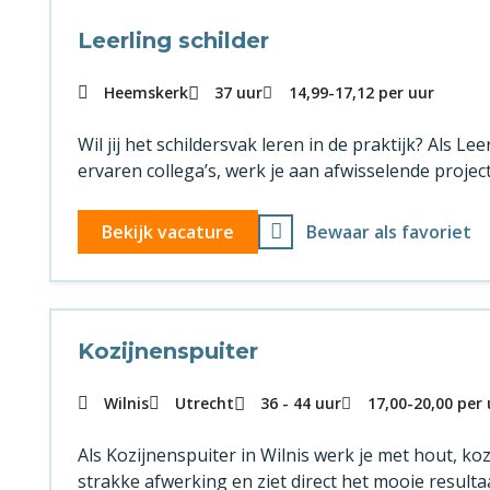
Leerling schilder
Heemskerk
37 uur
14,99
-
17,12
per uur
Wil jij het schildersvak leren in de praktijk? Als L
ervaren collega’s, werk je aan afwisselende project
Bekijk vacature
Bewaar als favoriet
Kozijnenspuiter
Wilnis
Utrecht
36 - 44 uur
17,00
-
20,00
per 
Als Kozijnenspuiter in Wilnis werk je met hout, ko
strakke afwerking en ziet direct het mooie resulta