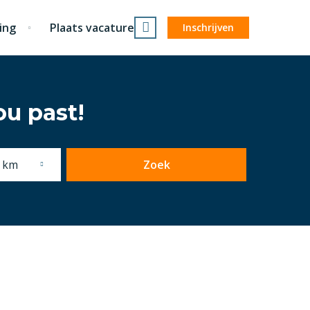
ing
Plaats vacature
Inschrijven
ou past!
 km