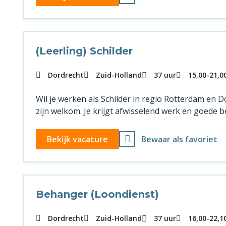
(Leerling) Schilder
Dordrecht
Zuid-Holland
37 uur
15,00
-
21,0
Wil je werken als Schilder in regio Rotterdam en
zijn welkom. Je krijgt afwisselend werk en goede b
Bekijk vacature
Bewaar als favoriet
Behanger (Loondienst)
Dordrecht
Zuid-Holland
37 uur
16,00
-
22,1