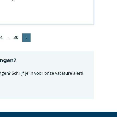
...
4
30
Volgende
angen?
ngen? Schrijf je in voor onze vacature alert!