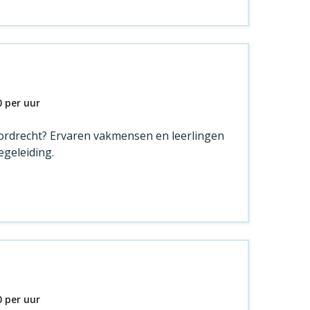
0
per uur
 Dordrecht? Ervaren vakmensen en leerlingen
egeleiding.
0
per uur