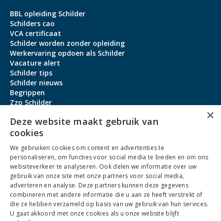
BBL opleiding Schilder
Schilders cao
VCA certificaat
Schilder worden zonder opleiding
Werkervaring opdoen als Schilder
Vacature alert
Schilder tips
Schilder nieuws
Begrippen
Zzp Schilder
×
Aanmeldbonus
Deze website maakt gebruik van
cookies
Contact
We gebruiken cookies om content en advertenties te
Over ons
personaliseren, om functies voor social media te bieden en om ons
service@schildervacature.nl
websiteverkeer te analyseren. Ook delen we informatie over uw
gebruik van onze site met onze partners voor social media,
088-7060801
adverteren en analyse. Deze partners kunnen deze gegevens
combineren met andere informatie die u aan ze heeft verstrekt of
Facebook
Youtube
LinkedIn
Instagram
die ze hebben verzameld op basis van uw gebruik van hun services.
U gaat akkoord met onze cookies als u onze website blijft