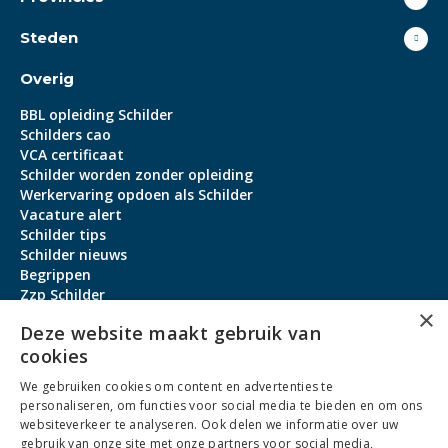
Steden
Overig
BBL opleiding Schilder
Schilders cao
VCA certificaat
Schilder worden zonder opleiding
Werkervaring opdoen als Schilder
Vacature alert
Schilder tips
Schilder nieuws
Begrippen
Zzp Schilder
×
Aanmeldbonus
Deze website maakt gebruik van
cookies
Contact
We gebruiken cookies om content en advertenties te
Over ons
personaliseren, om functies voor social media te bieden en om ons
service@schildervacature.nl
websiteverkeer te analyseren. Ook delen we informatie over uw
gebruik van onze site met onze partners voor social media,