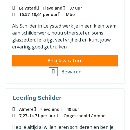
Lelystad
Flevoland
37 uur
16,57
-
18,61
per uur
Mbo
Als Schilder in Lelystad werk je in een klein team
aan schilderwerk, houtrotherstel en soms
glaszetten. Je krijgt veel vrijheid en kunt jouw
ervaring goed gebruiken.
Bekijk vacature
Bewaren
Leerling Schilder
Almere
Flevoland
40 uur
7,27
-
14,71
per uur
Ongeschoold
Vmbo
Heb je altijd al willen leren schilderen en ben je