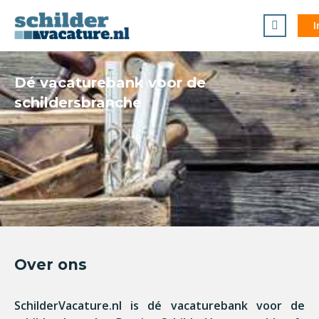
I
Dé vacaturebank voor de
schildersbranche
Over ons
SchilderVacature.nl is dé vacaturebank voor de