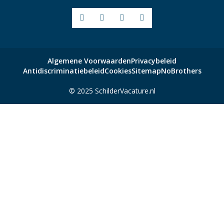
Facebook
Youtube
LinkedIn
Instagram
Algemene Voorwaarden
Privacybeleid
Antidiscriminatiebeleid
Cookies
Sitemap
NoBrothers
© 2025 SchilderVacature.nl