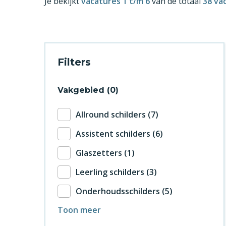
Je bekijkt
vacatures 1 t/m 6
van de totaal
38 va
Filters
Vakgebied
0
Allround schilders
7
Assistent schilders
6
Glaszetters
1
Leerling schilders
3
Onderhoudsschilders
5
Toon meer