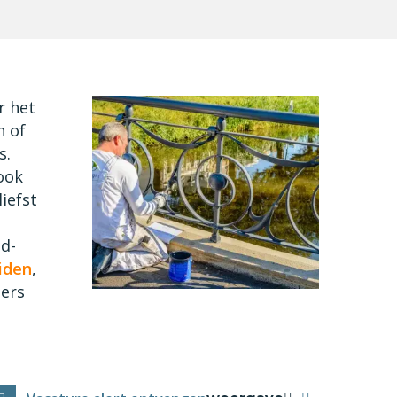
r het
n of
s.
ook
liefst
j
id-
iden
,
ders