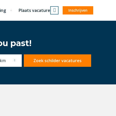
ing
Plaats vacature
Inschrijven
ou past!
 km
Zoek schilder vacatures