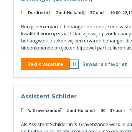
Dordrecht
Zuid-Holland
37 uur
16,00
-
22,1
Ben jij een ervaren behanger en zoek je een vaste
kwaliteit voorop staat? Dan zijn wij op zoek naar 
behangwerk zoeken wij een ervaren behanger die 
uiteenlopende projecten bij zowel particulieren als
Bekijk vacature
Bewaar als favoriet
Assistent Schilder
's-Gravenzande
Zuid-Holland
30 - 37 uur
1
Als Assistent Schilder in ’s-Gravenzande werk je p
en buiten. Je krijgt afwisseling en ruimte om te gr