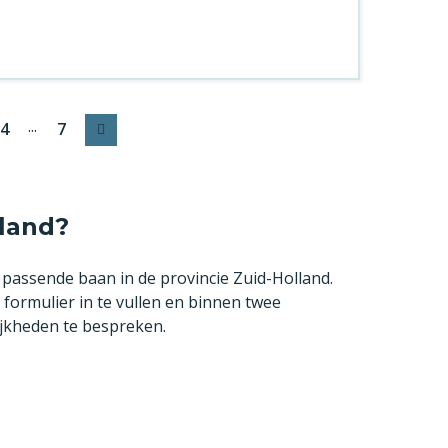
...
4
7
Volgende
lland?
u passende baan in de provincie Zuid-Holland.
ormulier in te vullen en binnen twee
jkheden te bespreken.