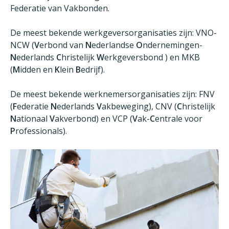
Federatie van Vakbonden.
De meest bekende werkgeversorganisaties zijn: VNO-
NCW (
V
erbond van
N
ederlandse
O
ndernemingen-
N
ederlands
C
hristelijk
W
erkgeversbond ) en MKB
(
M
idden en
K
lein
B
edrijf).
De meest bekende werknemersorganisaties zijn: FNV
(
F
ederatie
N
ederlands
V
akbeweging), CNV (
C
hristelijk
N
ationaal
V
akverbond) en VCP (
V
ak-
C
entrale voor
P
rofessionals).