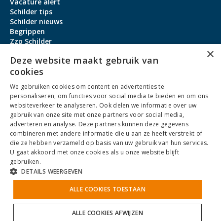
Vacature alert
Schilder tips
Schilder nieuws
Begrippen
Zzp Schilder
×
Aanmeldbonus
Deze website maakt gebruik van
cookies
Contact
We gebruiken cookies om content en advertenties te
Over ons
personaliseren, om functies voor social media te bieden en om ons
service@schildervacature.nl
websiteverkeer te analyseren. Ook delen we informatie over uw
gebruik van onze site met onze partners voor social media,
088-7060801
adverteren en analyse. Deze partners kunnen deze gegevens
combineren met andere informatie die u aan ze heeft verstrekt of
Facebook
Youtube
LinkedIn
Instagram
die ze hebben verzameld op basis van uw gebruik van hun services.
U gaat akkoord met onze cookies als u onze website blijft
gebruiken.
DETAILS WEERGEVEN
Algemene Voorwaarden
ALLE COOKIES TOESTAAN
Privacybeleid
Antidiscriminatiebeleid
Cookies
Sitemap
NoBrothers
ALLE COOKIES AFWIJZEN
© 2025 SchilderVacature.nl