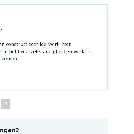
ur
 en constructieschilderwerk, met
Je hebt veel zelfstandigheid en werkt in
enkomen.
e
Volgende
angen?