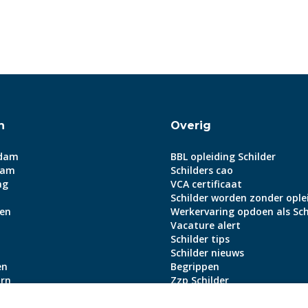
n
Overig
dam
BBL opleiding Schilder
dam
Schilders cao
ag
VCA certificaat
Schilder worden zonder ople
en
Werkervaring opdoen als Sch
Vacature alert
Schilder tips
Schilder nieuws
en
Begrippen
rn
Zzp Schilder
Aanmeldbonus
lle steden