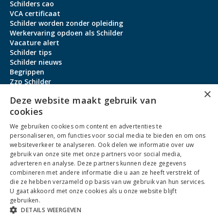
Schilders cao
VCA certificaat
Schilder worden zonder opleiding
Werkervaring opdoen als Schilder
Vacature alert
Schilder tips
Schilder nieuws
Begrippen
Zzp Schilder
×
Aanmeldbonus
Deze website maakt gebruik van
cookies
Contact
We gebruiken cookies om content en advertenties te
Over ons
personaliseren, om functies voor social media te bieden en om ons
service@schildervacature.nl
websiteverkeer te analyseren. Ook delen we informatie over uw
gebruik van onze site met onze partners voor social media,
088-7060801
adverteren en analyse. Deze partners kunnen deze gegevens
combineren met andere informatie die u aan ze heeft verstrekt of
Facebook
Youtube
LinkedIn
Instagram
die ze hebben verzameld op basis van uw gebruik van hun services.
U gaat akkoord met onze cookies als u onze website blijft
gebruiken.
DETAILS WEERGEVEN