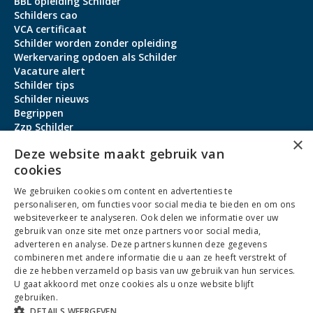
BBL opleiding Schilder
Schilders cao
VCA certificaat
Schilder worden zonder opleiding
Werkervaring opdoen als Schilder
Vacature alert
Schilder tips
Schilder nieuws
Begrippen
Zzp Schilder
×
Aanmeldbonus
Deze website maakt gebruik van
cookies
Contact
We gebruiken cookies om content en advertenties te
Over ons
personaliseren, om functies voor social media te bieden en om ons
service@schildervacature.nl
websiteverkeer te analyseren. Ook delen we informatie over uw
gebruik van onze site met onze partners voor social media,
088-7060801
adverteren en analyse. Deze partners kunnen deze gegevens
combineren met andere informatie die u aan ze heeft verstrekt of
Facebook
Youtube
LinkedIn
Instagram
die ze hebben verzameld op basis van uw gebruik van hun services.
U gaat akkoord met onze cookies als u onze website blijft
gebruiken.
DETAILS WEERGEVEN