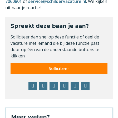
7060801
of
service@schildervacature.nl
. We kijken
uit naar je reactie!
Spreekt deze baan je aan?
Solliciteer dan snel op deze functie of deel de
vacature met iemand die bij deze functie past
door op één van de onderstaande buttons te
klikken.
Solliciteer
Facebook
Twitter
LinkedIn
Pinterest
WhatsApp
E-
mail
Meer weten?