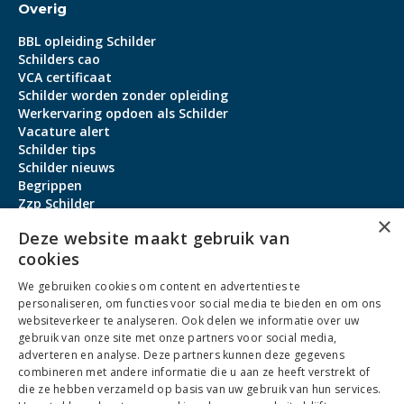
Overig
BBL opleiding Schilder
Schilders cao
VCA certificaat
Schilder worden zonder opleiding
Werkervaring opdoen als Schilder
Vacature alert
Schilder tips
Schilder nieuws
Begrippen
Zzp Schilder
×
Aanmeldbonus
Deze website maakt gebruik van
cookies
Contact
We gebruiken cookies om content en advertenties te
Over ons
personaliseren, om functies voor social media te bieden en om ons
service@schildervacature.nl
websiteverkeer te analyseren. Ook delen we informatie over uw
gebruik van onze site met onze partners voor social media,
088-7060801
adverteren en analyse. Deze partners kunnen deze gegevens
combineren met andere informatie die u aan ze heeft verstrekt of
Facebook
Youtube
LinkedIn
Instagram
die ze hebben verzameld op basis van uw gebruik van hun services.