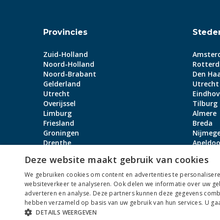
Provincies
Stede
Zuid-Holland
Amster
Noord-Holland
Rotter
Noord-Brabant
Den Ha
Gelderland
Utrecht
Utrecht
Eindhov
Overijssel
Tilburg
Limburg
Almere
Friesland
Breda
Groningen
Nijmeg
Drenthe
Apeldoo
Flevoland
Arnhem
Deze website maakt gebruik van cookies
Zeeland
Bekijk a
We gebruiken cookies om content en advertenties te personalisere
websiteverkeer te analyseren. Ook delen we informatie over uw ge
adverteren en analyse. Deze partners kunnen deze gegevens combin
hebben verzameld op basis van uw gebruik van hun services. U gaat
Algemene Voorwaarden
Privacybeleid
Antidiscrimina
DETAILS WEERGEVEN