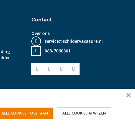
Contact
Over ons
service@schildervacature.nl
088-7060801
iding
ilder
Facebook
Youtube
LinkedIn
Instagram
×
ALLE COOKIES TOESTAAN
ALLE COOKIES AFWIJZEN
© 2025 SchilderVacature.nl