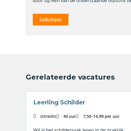
door op één van de onderstaande buttons te 
Solliciteer
Gerelateerde vacatures
Leerling Schilder
Utrecht
40 uur
7,50
-
14,99
per uur
Wil jij het schildersvak leren in de praktijk