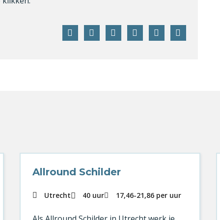
klikken.
Facebook
Twitter
LinkedIn
Pinterest
WhatsApp
E-
mail
Allround Schilder
Utrecht
40 uur
17,46
-
21,86
per uur
Als Allround Schilder in Utrecht werk je