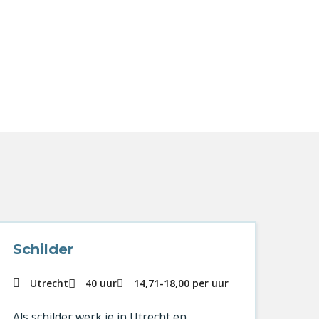
Schilder
Sc
Utrecht
40 uur
14,71
-
18,00
per uur
Als schilder werk je in Utrecht en
Als 