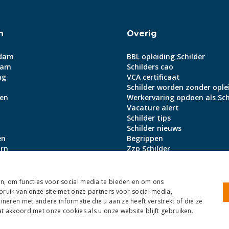
n
Overig
dam
BBL opleiding Schilder
dam
Schilders cao
ag
VCA certificaat
Schilder worden zonder ople
en
Werkervaring opdoen als Sch
Vacature alert
Schilder tips
Schilder nieuws
en
Begrippen
rn
Zzp Schilder
Aanmeldbonus
lle steden
n, om functies voor social media te bieden en om ons
bruik van onze site met onze partners voor social media,
eren met andere informatie die u aan ze heeft verstrekt of die ze
 akkoord met onze cookies als u onze website blijft gebruiken.
tiebeleid
Cookies
Sitemap
NoBrothers