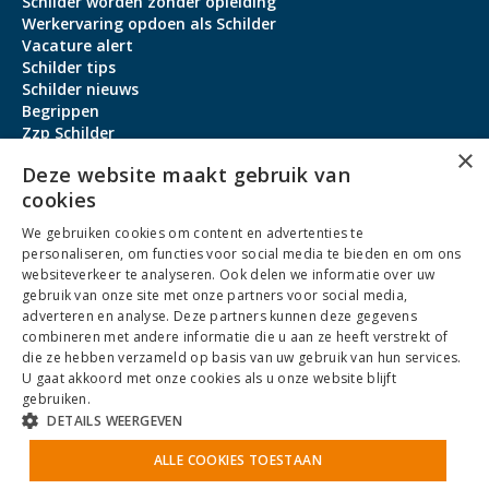
Schilder worden zonder opleiding
Werkervaring opdoen als Schilder
Vacature alert
Schilder tips
Schilder nieuws
Begrippen
Zzp Schilder
×
Aanmeldbonus
Deze website maakt gebruik van
cookies
Contact
We gebruiken cookies om content en advertenties te
Over ons
personaliseren, om functies voor social media te bieden en om ons
service@schildervacature.nl
websiteverkeer te analyseren. Ook delen we informatie over uw
gebruik van onze site met onze partners voor social media,
088-7060801
adverteren en analyse. Deze partners kunnen deze gegevens
combineren met andere informatie die u aan ze heeft verstrekt of
Facebook
Youtube
LinkedIn
Instagram
die ze hebben verzameld op basis van uw gebruik van hun services.
U gaat akkoord met onze cookies als u onze website blijft
gebruiken.
DETAILS WEERGEVEN
Algemene Voorwaarden
ALLE COOKIES TOESTAAN
Privacybeleid
Antidiscriminatiebeleid
Cookies
Sitemap
NoBrothers