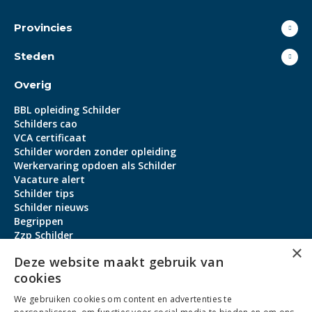
Provincies
Steden
Overig
BBL opleiding Schilder
Schilders cao
VCA certificaat
Schilder worden zonder opleiding
Werkervaring opdoen als Schilder
Vacature alert
Schilder tips
Schilder nieuws
Begrippen
Zzp Schilder
×
Aanmeldbonus
Deze website maakt gebruik van
cookies
Contact
We gebruiken cookies om content en advertenties te
Over ons