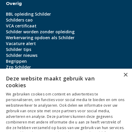
Overig
BBL opleiding Schilder
Schilders cao
VCA certificaat
Schilder worden zonder opleiding
Werkervaring opdoen als Schilder
Vacature alert
Schilder tips
Schilder nieuws
Begrippen
Zzp Schilder
×
Aanmeldbonus
Deze website maakt gebruik van
cookies
Contact
We gebruiken cookies om content en advertenties te
Over ons
personaliseren, om functies voor social media te bieden en om ons
service@schildervacature.nl
websiteverkeer te analyseren. Ook delen we informatie over uw
gebruik van onze site met onze partners voor social media,
088-7060801
adverteren en analyse. Deze partners kunnen deze gegevens
combineren met andere informatie die u aan ze heeft verstrekt of
Facebook
Youtube
LinkedIn
Instagram
die ze hebben verzameld op basis van uw gebruik van hun services.